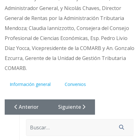
Administrador General, y Nicolás Chaves, Director
General de Rentas por la Administración Tributaria
Mendoza; Claudia Iannizzotto, Consejera del Consejo
Profesional de Ciencias Económicas, Esp. Pedro Livio
Díaz Yocca, Vicepresidente de la COMARB y An. Gonzalo
Ezcurra, Gerente de la Unidad de Gestión Tributaria
COMARB.
Información general
Convenios
Artículo Anterior: Firma De Convenio Marco De Coop
Artículo Siguiente: Firma De Conv
Anterior
Siguiente
Buscar