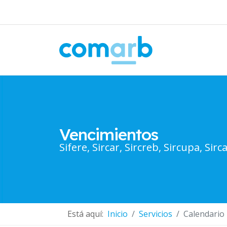
Vencimientos
Sifere, Sircar, Sircreb, Sircupa, Sirca
Está aquí:
Inicio
Servicios
Calendario