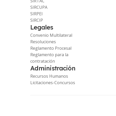
SIRTAC
SIRCUPA
SIRPEI
SIRCIP
Legales
Convenio Multilateral
Resoluciones
Reglamento Procesal
Reglamento para la
contratación
Administración
Recursos Humanos
Licitaciones-Concursos
Copyright © 2023 Comarb. -
www.ca.gob.ar