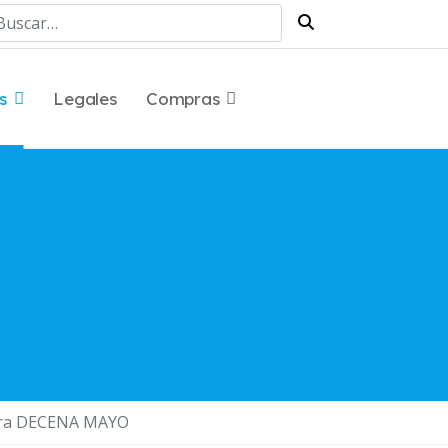
scar
s
Legales
Compras
3ra DECENA MAYO