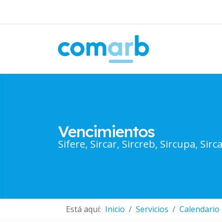
Vencimientos
Sifere, Sircar, Sircreb, Sircupa, Sirca
Está aquí:
Inicio
Servicios
Calendario