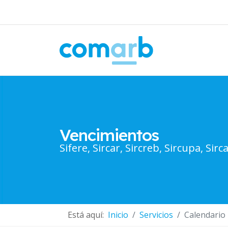
Vencimientos
Sifere, Sircar, Sircreb, Sircupa, Sirca
Está aquí:
Inicio
Servicios
Calendario