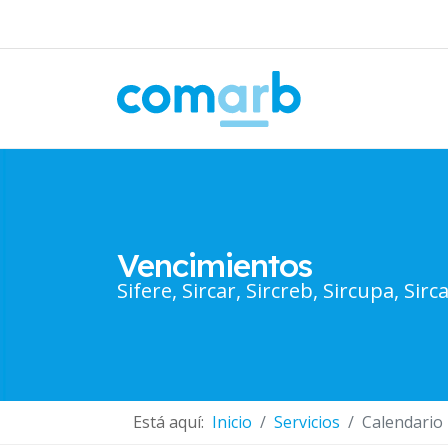
Vencimientos
Sifere, Sircar, Sircreb, Sircupa, Sirca
Está aquí:
Inicio
Servicios
Calendario