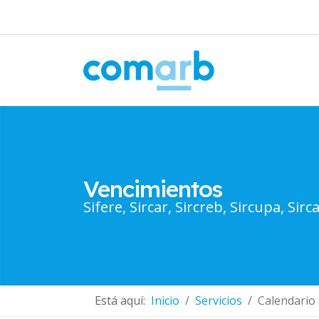
Vencimientos
Sifere, Sircar, Sircreb, Sircupa, Sirca
Está aquí:
Inicio
Servicios
Calendario