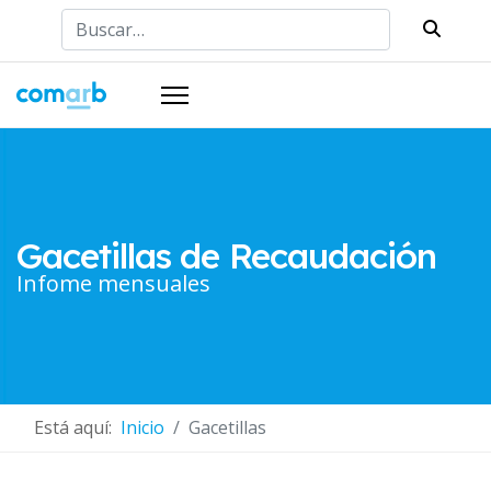
Buscar
Gacetillas de Recaudación
Infome mensuales
Está aquí:
Inicio
Gacetillas